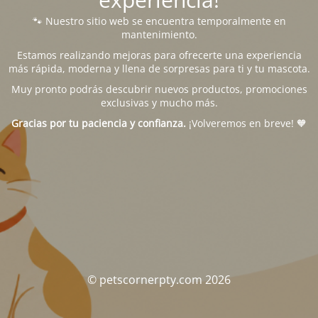
🐾 Nuestro sitio web se encuentra temporalmente en
mantenimiento.
Estamos realizando mejoras para ofrecerte una experiencia
más rápida, moderna y llena de sorpresas para ti y tu mascota.
Muy pronto podrás descubrir nuevos productos, promociones
exclusivas y mucho más.
Gracias por tu paciencia y confianza.
¡Volveremos en breve! 🧡
© petscornerpty.com 2026