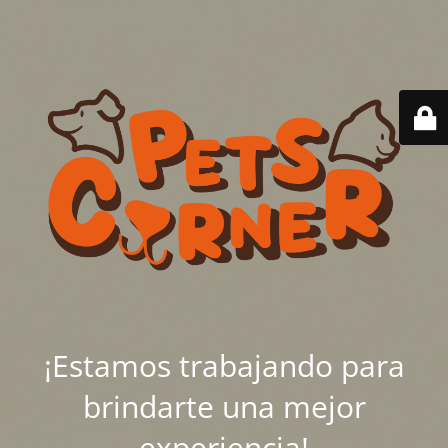
¡Estamos trabajando para
brindarte una mejor
experiencia!