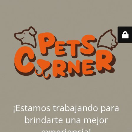
¡Estamos trabajando para
brindarte una mejor
experiencia!