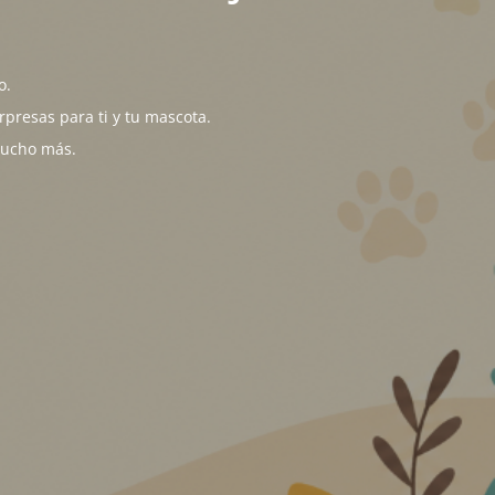
o.
presas para ti y tu mascota.
mucho más.