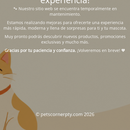
🐾 Nuestro sitio web se encuentra temporalmente en
mantenimiento.
Estamos realizando mejoras para ofrecerte una experiencia
más rápida, moderna y llena de sorpresas para ti y tu mascota.
Muy pronto podrás descubrir nuevos productos, promociones
exclusivas y mucho más.
Gracias por tu paciencia y confianza.
¡Volveremos en breve! 🧡
© petscornerpty.com 2026