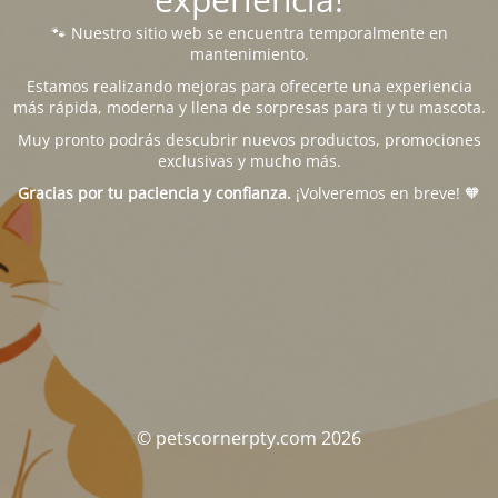
🐾 Nuestro sitio web se encuentra temporalmente en
mantenimiento.
Estamos realizando mejoras para ofrecerte una experiencia
más rápida, moderna y llena de sorpresas para ti y tu mascota.
Muy pronto podrás descubrir nuevos productos, promociones
exclusivas y mucho más.
Gracias por tu paciencia y confianza.
¡Volveremos en breve! 🧡
© petscornerpty.com 2026