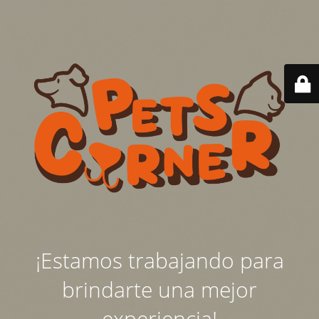
¡Estamos trabajando para
brindarte una mejor
experiencia!