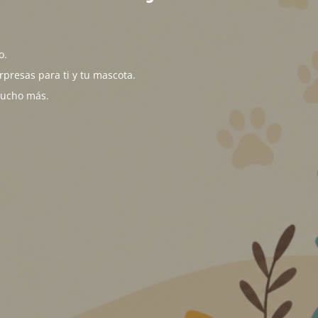
o.
presas para ti y tu mascota.
mucho más.