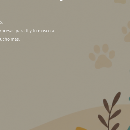
o.
presas para ti y tu mascota.
mucho más.