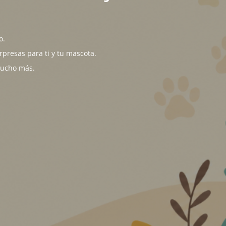
o.
presas para ti y tu mascota.
mucho más.