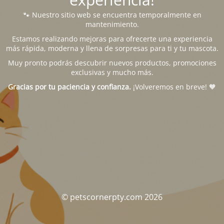
🐾 Nuestro sitio web se encuentra temporalmente en
mantenimiento.
Estamos realizando mejoras para ofrecerte una experiencia
más rápida, moderna y llena de sorpresas para ti y tu mascota.
Muy pronto podrás descubrir nuevos productos, promociones
exclusivas y mucho más.
Gracias por tu paciencia y confianza.
¡Volveremos en breve! 🧡
© petscornerpty.com 2026