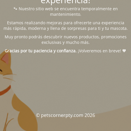
🐾 Nuestro sitio web se encuentra temporalmente en
mantenimiento.
Estamos realizando mejoras para ofrecerte una experiencia
más rápida, moderna y llena de sorpresas para ti y tu mascota.
Muy pronto podrás descubrir nuevos productos, promociones
exclusivas y mucho más.
Gracias por tu paciencia y confianza.
¡Volveremos en breve! 🧡
© petscornerpty.com 2026