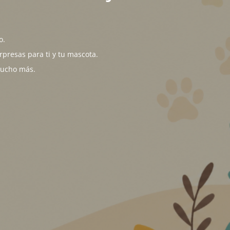
o.
presas para ti y tu mascota.
mucho más.