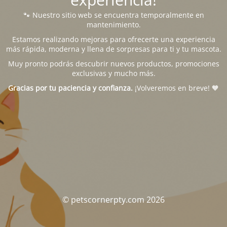
🐾 Nuestro sitio web se encuentra temporalmente en
mantenimiento.
Estamos realizando mejoras para ofrecerte una experiencia
más rápida, moderna y llena de sorpresas para ti y tu mascota.
Muy pronto podrás descubrir nuevos productos, promociones
exclusivas y mucho más.
Gracias por tu paciencia y confianza.
¡Volveremos en breve! 🧡
© petscornerpty.com 2026