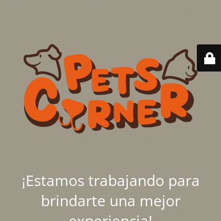
¡Estamos trabajando para
brindarte una mejor
experiencia!