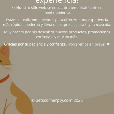
🐾 Nuestro sitio web se encuentra temporalmente en
mantenimiento.
Estamos realizando mejoras para ofrecerte una experiencia
más rápida, moderna y llena de sorpresas para ti y tu mascota.
Muy pronto podrás descubrir nuevos productos, promociones
exclusivas y mucho más.
Gracias por tu paciencia y confianza.
¡Volveremos en breve! 🧡
© petscornerpty.com 2026