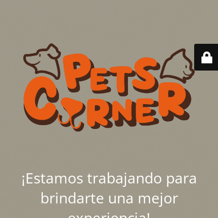
¡Estamos trabajando para
brindarte una mejor
experiencia!