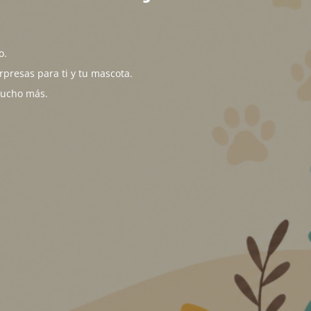
o.
presas para ti y tu mascota.
mucho más.