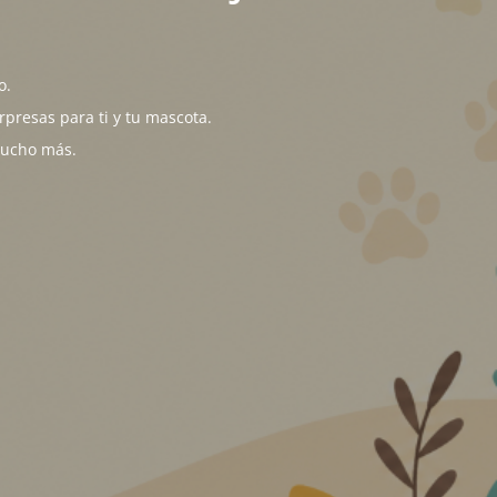
o.
presas para ti y tu mascota.
mucho más.