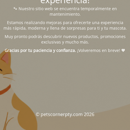
🐾 Nuestro sitio web se encuentra temporalmente en
mantenimiento.
Estamos realizando mejoras para ofrecerte una experiencia
más rápida, moderna y llena de sorpresas para ti y tu mascota.
Muy pronto podrás descubrir nuevos productos, promociones
exclusivas y mucho más.
Gracias por tu paciencia y confianza.
¡Volveremos en breve! 🧡
© petscornerpty.com 2026