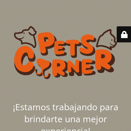
¡Estamos trabajando para
brindarte una mejor
experiencia!